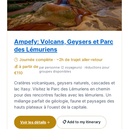
Ampefy: Volcans, Geysers et Parc
des Lémuriens
🕒 Journée complète · ~2h de trajet aller-retour
💰 à partir de
par personne (2 voyageurs) · réductions pour
groupes disponibles
€110
Cratères volcaniques, geysers naturels, cascades et
lac Itasy. Visitez le Parc des Lémuriens en chemin
pour des rencontres faciles avec les lémuriens. Un
mélange parfait de géologie, faune et paysages des
hauts plateaux à l'ouest de la capitale.
📋 Add to my itinerary
Voir les détails