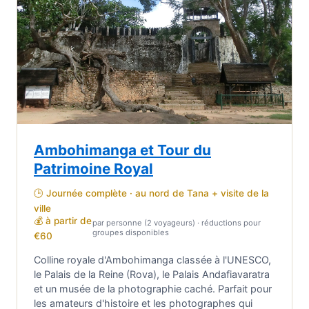
Ambohimanga et Tour du
Patrimoine Royal
🕒 Journée complète · au nord de Tana + visite de la
ville
💰 à partir de
par personne (2 voyageurs) · réductions pour
groupes disponibles
€60
Colline royale d'Ambohimanga classée à l'UNESCO,
le Palais de la Reine (Rova), le Palais Andafiavaratra
et un musée de la photographie caché. Parfait pour
les amateurs d'histoire et les photographes qui