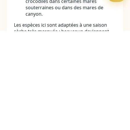
crocodiles dans certaines mares
souterraines ou dans des mares de
canyon.
Les espèces ici sont adaptées à une saison
sèche très marquée : beaucoup deviennent
plus actives pendant les heures plus fraîches
et se retirent dans l’ombre de la forêt ou dans
les fissures des rochers près du pic de chaleur
diurne.
Flore et végétation
La flore d’Ankarana montre une transition
entre les forêts humides du nord et les
environnements plus arides à l’ouest, avec des
communautés végétales qui varient selon la
profondeur du sol, l’exposition de la roche et
la disponibilité en eau.