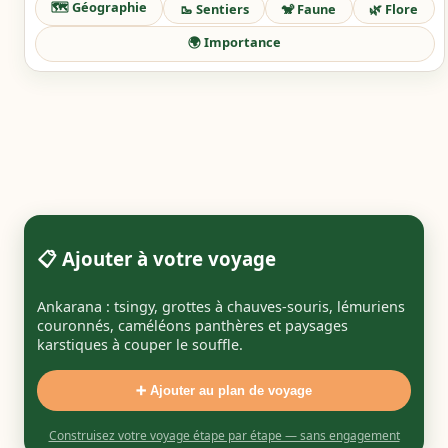
🗺️ Géographie
🥾 Sentiers
🐒 Faune
🌿 Flore
🌍 Importance
📋 Ajouter à votre voyage
Ankarana : tsingy, grottes à chauves‑souris, lémuriens
couronnés, caméléons panthères et paysages
karstiques à couper le souffle.
➕ Ajouter au plan de voyage
Construisez votre voyage étape par étape — sans engagement