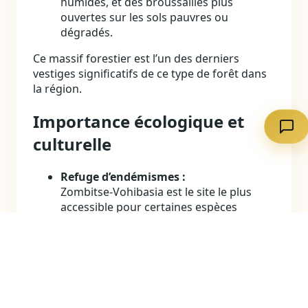
humides, et des broussailles plus
ouvertes sur les sols pauvres ou
dégradés.
Ce massif forestier est l’un des derniers
vestiges significatifs de ce type de forêt dans
la région.
Importance écologique et
culturelle
Refuge d’endémismes :
Zombitse‑Vohibasia est le site le plus
accessible pour certaines espèces
d’oiseaux (notamment le foditany
d’Appert) et joue un rôle clé dans la
conservation de la forêt sèche de
transition.
Fragment sous pression :
entouré de
champs et de pâturages, le parc protège