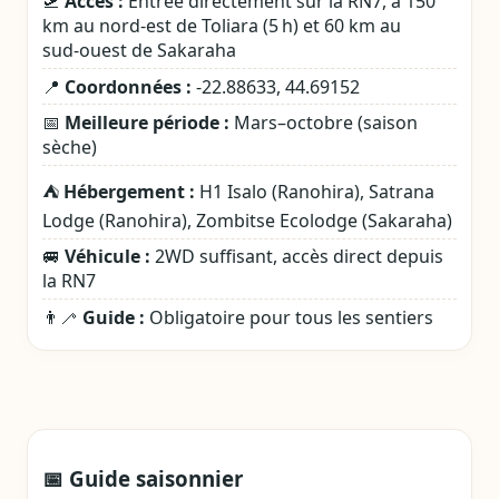
🛫
Accès :
Entrée directement sur la RN7, à 150
km au nord‑est de Toliara (5 h) et 60 km au
sud‑ouest de Sakaraha
📍
Coordonnées :
-22.88633, 44.69152
📅
Meilleure période :
Mars–octobre (saison
sèche)
⛺
Hébergement :
H1 Isalo (Ranohira), Satrana
Lodge (Ranohira), Zombitse Ecolodge (Sakaraha)
🚐
Véhicule :
2WD suffisant, accès direct depuis
la RN7
👨‍🦯
Guide :
Obligatoire pour tous les sentiers
📅 Guide saisonnier